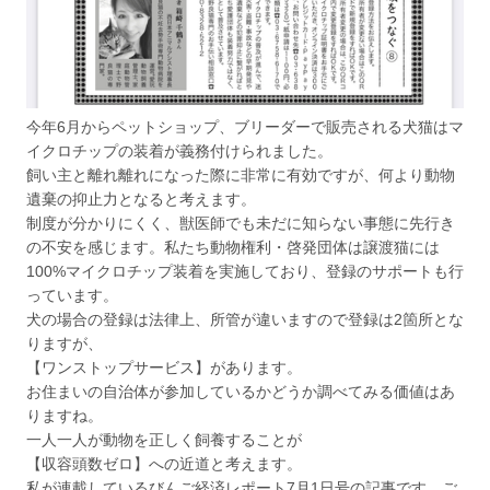
今年6月からペットショップ、ブリーダーで販売される犬猫はマ
イクロチップの装着が義務付けられました。
飼い主と離れ離れになった際に非常に有効ですが、何より動物
遺棄の抑止力となると考えます。
制度が分かりにくく、獣医師でも未だに知らない事態に先行き
の不安を感じます。私たち動物権利・啓発団体は譲渡猫には
100%マイクロチップ装着を実施しており、登録のサポートも行
っています。
犬の場合の登録は法律上、所管が違いますので登録は2箇所とな
りますが、
【ワンストップサービス】があります。
お住まいの自治体が参加しているかどうか調べてみる価値はあ
りますね。
一人一人が動物を正しく飼養することが
【収容頭数ゼロ】への近道と考えます。
私が連載しているびんご経済レポート7月1日号の記事です。ご