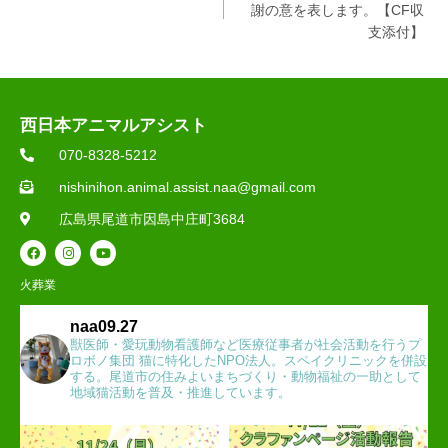
謝の意を表します。【CF収
支添付】
西日本アニマルアシスト
070-8328-5212
nishinihon.animal.assist.naa@gmail.com
広島県尾道市因島中庄町3684
火葬業
naa09.27
獣医師・愛玩動物看護師など医療従事者が社会活動を行うプ
ロボノ集団 猫に特化したNPO法人。スペイクリニックを併設
する。尾道市の住みよいまちづくり・動物福祉の一助として
地域猫活動を普及・推進しています。