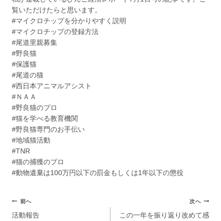
覧いただけたらと思います。
#マイクロチップを分かりやすく説明
#マイクロチップの登録方法
#尾道里親募集
#野良猫
#保護猫
#尾道の猫
#西日本アニマルアシスト
#ＮＡＡ
#野良猫のプロ
#猫を学べる教育機関
#野良猫専門のお手伝い
#地域猫活動
#TNR
#猫の捕獲のプロ
#動物遺棄は100万円以下の罰金もしくは1年以下の懲役
前へ
次へ
活動報告
この一年を振り返り改めて感