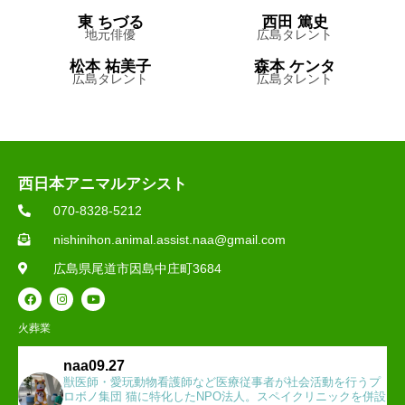
東 ちづる
西田 篤史
地元俳優
広島タレント
松本 祐美子
森本 ケンタ
広島タレント
広島タレント
西日本アニマルアシスト
070-8328-5212
nishinihon.animal.assist.naa@gmail.com
広島県尾道市因島中庄町3684
火葬業
naa09.27
獣医師・愛玩動物看護師など医療従事者が社会活動を行うプ
ロボノ集団 猫に特化したNPO法人。スペイクリニックを併設