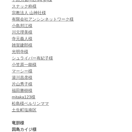
スナック粋様
宗教法人 山神社様
有限会社アンシンネットワーク様
小島邦江様
川元理美様
寺元義人様
雑賀建郎様
光明寺様
シュライバー有紀子様
小笠原一能様
マーシー様
湯川昌彦様
片山秀子様
福田勝樹様
mitaka123様
松島様ベルリンママ
土生町塩南区
竜胆様
因島カイジ様