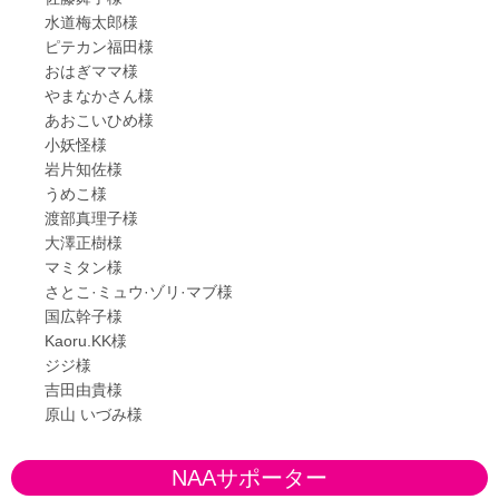
水道梅太郎様
ピテカン福田様
おはぎママ様
やまなかさん様
あおこいひめ様
小妖怪様
岩片知佐様
うめこ様
渡部真理子様
大澤正樹様
マミタン様
さとこ·ミュウ·ゾリ·マブ様
国広幹子様
Kaoru.KK様
ジジ様
吉田由貴様
原山 いづみ様
NAAサポーター​