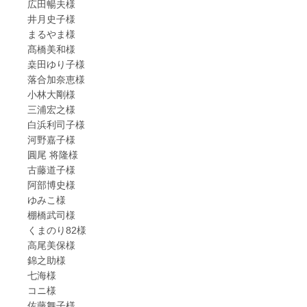
広田暢夫様
井月史子様
まるやま様
髙橋美和様
桒田ゆり子様
落合加奈恵様
小林大剛様
三浦宏之様
白浜利司子様
河野嘉子様
圓尾 将隆様
古藤道子様
阿部博史様
ゆみこ様
棚橋武司様
くまのり82様
高尾美保様
錦之助様
七海様
コニ様
佐藤舞子様