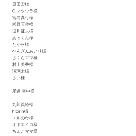
原田宏様
C.マツウラ様
宮島真弓様
杉野匡伸様
塩川征夫様
あっくん様
たから様
ぺんぎんあいり様
さくらママ様
村上美香様
瑠璃太様
さい様
尾道 空中様
九郎義経様
hitorin様
エルの母様
オキエイコ様
ちょこママ様