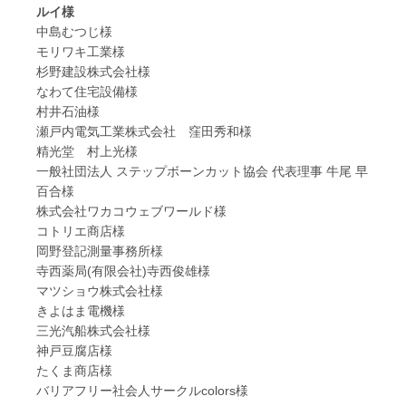
ルイ様
中島むつじ様
モリワキ工業様
杉野建設株式会社様
なわて住宅設備様
村井石油様
瀬戸内電気工業株式会社 窪田秀和様
精光堂 村上光様
一般社団法人 ステップボーンカット協会 代表理事 牛尾 早
百合様
株式会社ワカコウェブワールド様
コトリエ商店様
岡野登記測量事務所様
寺西薬局(有限会社)寺西俊雄様
マツショウ株式会社様
きよはま電機様
三光汽船株式会社様
神戸豆腐店様
たくま商店様
バリアフリー社会人サークルcolors様