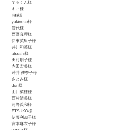
てるくん様
キィ様
Kiki様
yukineco様
智代様
西野真理様
伊東英里子様
井川和英様
atsushi様
田村朋子様
内田宏美様
若井 佳奈子様
さとみ様
dori様
山川菜穂様
西村清美様
河野義和様
ETSUKO様
伊藤利加子様
宮本麻衣子様
yutoko様