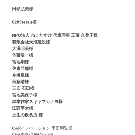
田頭弘美様
0209tetsu様
NPO法人 ねこだすけ 代表理事 工藤 久美子様
有限会社天海建設様
大澤明美様
佐藤浩一様
宮地剛様
佐東亜耶様
今橋泉様
斉藤清様
三庄 石田様
宮地美保子様
絵本作家スギヤマカナヨ様
江頭平太様
土生の飲食店I様
CARイノベーション 平田明弘様
中田秀貴(REHAt.jp)様