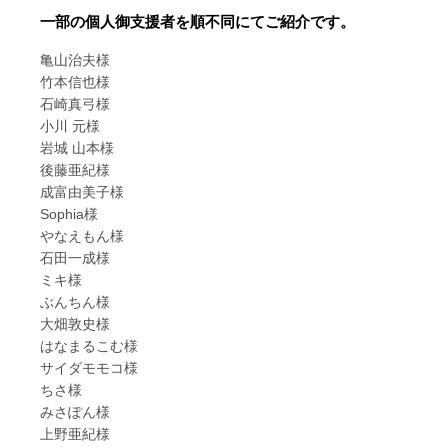
一部の個人御支援者を順不同にてご紹介です。
亀山治夫様
竹本信也様
石崎真弓様
小川 元様
岩城 山本様
後藤亜紀様
成富由美子様
Sophia様
やなえもん様
石田一成様
ミキ様
ぶんちん様
大畑敦史様
はなまるこむ様
サイダモモコ様
ちさ様
みさぽん様
上野亜紀様