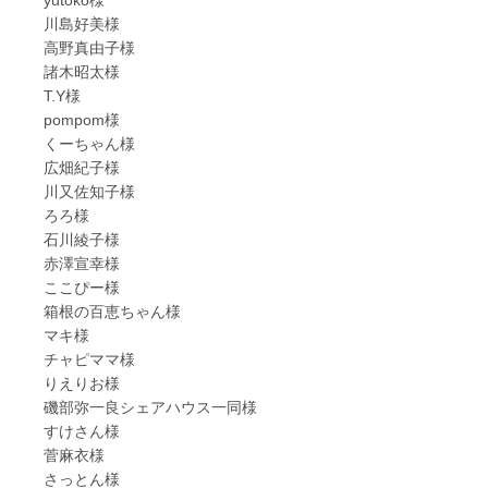
川島好美様
高野真由子様
諸木昭太様
T.Y様
pompom様
くーちゃん様
広畑紀子様
川又佐知子様
ろろ様
石川綾子様
赤澤宣幸様
ここぴー様
箱根の百恵ちゃん様
マキ様
チャピママ様
りえりお様
磯部弥一良シェアハウス一同様
すけさん様
菅麻衣様
さっとん様