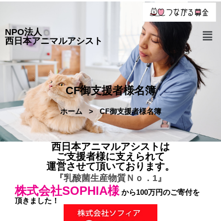
NPO法人
西日本アニマルアシスト
CF御支援者様名簿
ホーム
>
CF御支援者様名簿
西日本アニマルアシストは
ご支援者様に支えられて
運営させて頂いております。
『乳酸菌生産物質Ｎｏ．1』
株式会社SOPHIA様
から100万円のご寄付を
頂きました！