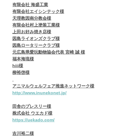
有限会社 海盛工業
有限会社エイシンテック様
天理教因南分教会様
有限会社村上塗装工業様
上田お好み焼き店様
因島ライオンズクラブ様
因島ロータリークラブ様
元広島県愛玩動物協会代表 宮崎 誠 様
福本海琉様
hiii様
柳裕啓様
アニマルウェルフェア推進ネットワーク様
http://www.inunekonet.jp/
田舎のプレスリー様
株式会社 ウエカド様
https://uekado.com/
吉川裕二様