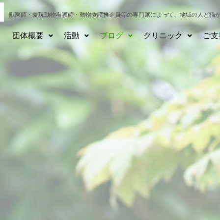
獣医師・愛玩動物看護師・動物愛護推進員等の専門家によって、
地域の人と猫
団体概要
活動
ブログ
クリニック
ご支