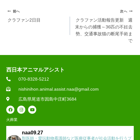
前へ
次へ
クラファン2日目
クラファン活動報告更新 週
末からの捕獲～36匹の不妊去
勢、交通事故猫の断尾手術ま
で
西日本アニマルアシスト
070-8328-5212
nishinihon.animal.assist.naa@gmail.com
広島県尾道市因島中庄町3684
火葬業
naa09.27
獣医師・愛玩動物看護師など医療従事者が社会活動を行うプ