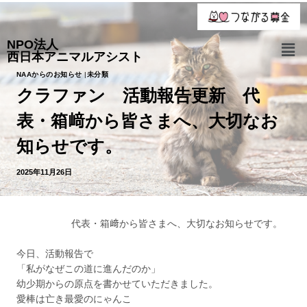
NPO法人
西日本アニマルアシスト
NAAからのお知らせ
|
未分類
クラファン 活動報告更新 代
表・箱﨑から皆さまへ、大切なお
知らせです。
2025年11月26日
代表・箱﨑から皆さまへ、大切なお知らせです。
今日、活動報告で
「私がなぜこの道に進んだのか」
幼少期からの原点を書かせていただきました。
愛棒は亡き最愛のにゃんこ