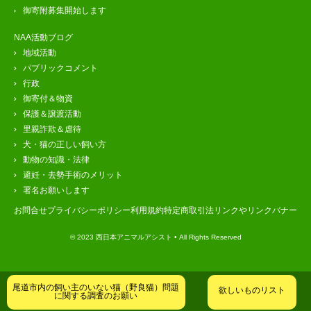
御寄附募集開始します
NAA活動ブログ
地域活動
パブリックコメント
行政
御寄付＆物資
保護＆譲渡活動
里親詐欺＆虐待
犬・猫の正しい飼い方
動物の知識・法律
避妊・去勢手術のメリット
署名お願いします
お問合せ
プライバシーポリシー
利用規約
特定商取引法
リンクやリンクバナー
© 2023 西日本アニマルアシスト • All Rights Reserved
尾道市内の飼い主のいない猫（野良猫）問題
欲しいものリスト
に関する調査のお願い