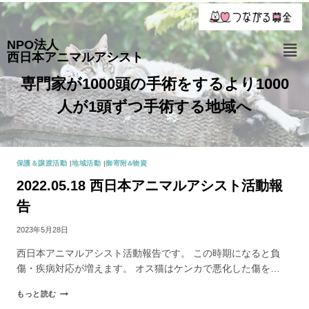
NPO法人
西日本アニマルアシスト
専門家が1000頭の手術をするより1000
人が1頭ずつ手術する地域へ
保護＆譲渡活動
|
地域活動
|
御寄附&物資
2022.05.18 西日本アニマルアシスト活動報
告
2023年5月28日
西日本アニマルアシスト活動報告です。 この時期になると負
傷・疾病対応が増えます。 オス猫はケンカで悪化した傷を…
もっと読む