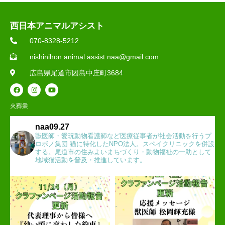
西日本アニマルアシスト
070-8328-5212
nishinihon.animal.assist.naa@gmail.com
広島県尾道市因島中庄町3684
火葬業
naa09.27
獣医師・愛玩動物看護師など医療従事者が社会活動を行うプ
ロボノ集団 猫に特化したNPO法人。スペイクリニックを併設
する。尾道市の住みよいまちづくり・動物福祉の一助として
地域猫活動を普及・推進しています。