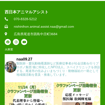
西日本アニマルアシスト
070-8328-5212
nishinihon.animal.assist.naa@gmail.com
広島県尾道市因島中庄町3684
火葬業
naa09.27
獣医師・愛玩動物看護師など医療従事者が社会活動を行うプ
ロボノ集団 猫に特化したNPO法人。スペイクリニックを併設
する。尾道市の住みよいまちづくり・動物福祉の一助として
地域猫活動を普及・推進しています。