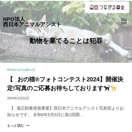
NPO法人
西日本アニマルアシスト
動物を棄てることは犯罪
NAAからのお知らせ
【⠀おの猫®フォトコンテスト2024】開催決
定!写真のご応募お待ちしております
2024年2月22日
【⠀適正飼養啓発事業】西日本アニマルアシスト写真部よりお
知らせです。 令和6年5月5日に第1回開…
もっと読む