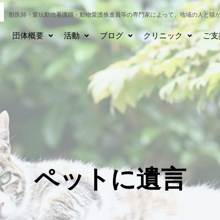
獣医師・愛玩動物看護師・動物愛護推進員等の専門家によって、
地域の人と猫
団体概要
活動
ブログ
クリニック
ご支
ペットに遺言