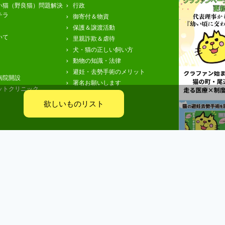
い猫（野良猫）問題解決
行政
チラ
御寄付＆物資
保護＆譲渡活動
いて
里親詐欺＆虐待
犬・猫の正しい飼い方
動物の知識・法律
避妊・去勢手術のメリット
病院開設
署名お願いします
ットクリニック
欲しいものリスト
もっと見
イバシーポリシー
利用規約
特定商取引法
リンクやリンクバナー
西日本アニマルアシスト • All Rights Reserved