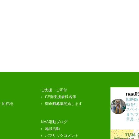
ご支援・ご寄付
naa0
CF御支援者様名簿
獣医師
・所在地
御寄附募集開始します
動を行
スペイ
まちづ
普及・
NAA活動ブログ
地域活動
パブリックコメント