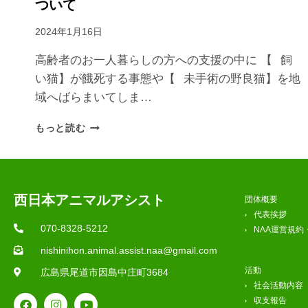
ついて
2024年1月16日
高齢者のお一人暮らしの方への支援の中に 【⠀飼
い猫】が餓死する事態や【⠀未手術の野良猫】を地
域へばらまいてしま…
もっと読む
西日本アニマルアシスト
団体概要
代表挨拶
070-8328-5212
NAA運営規約
nishinihon.animal.assist.naa@gmail.com
活動
広島県尾道市因島中庄町3684
社会活動内容
収支報告