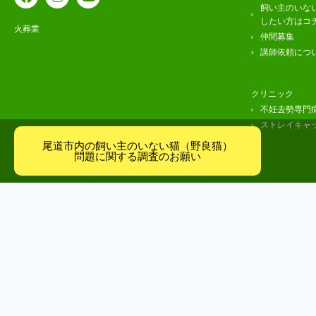
飼い主のいな
したい方はコ
火葬業
仲間募集
講師依頼につ
クリニック
不妊去勢専門
ストレイキャ
尾道市内の飼い主のいない猫（野良猫）
問題に関する調査のお願い
お問合せ
プラ
© 2023 