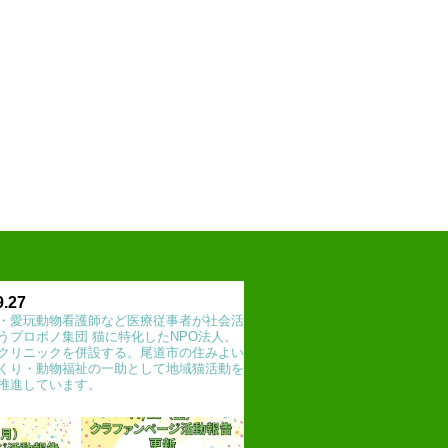
9.27
・愛玩動物看護師など医療従事者が社会活
うプロボノ集団 猫に特化したNPO法人。
クリニックを併設する。尾道市の住みよい
くり・動物福祉の一助として地域猫活動を
推進しています。