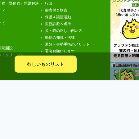
い猫（野良猫）問題解決
行政
チラ
御寄付＆物資
保護＆譲渡活動
いて
里親詐欺＆虐待
犬・猫の正しい飼い方
動物の知識・法律
避妊・去勢手術のメリット
病院開設
署名お願いします
ットクリニック
欲しいものリスト
もっと見
イバシーポリシー
利用規約
特定商取引法
リンクやリンクバナー
西日本アニマルアシスト • All Rights Reserved