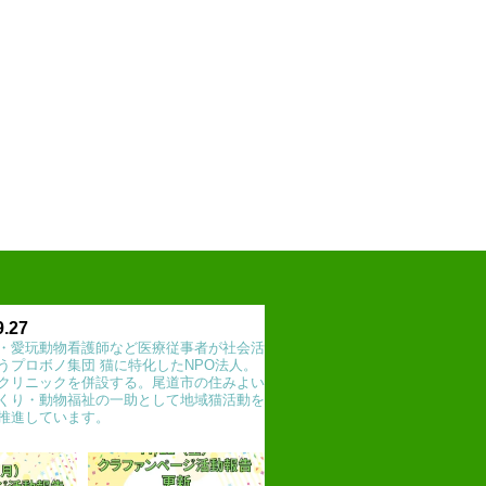
9.27
・愛玩動物看護師など医療従事者が社会活
うプロボノ集団 猫に特化したNPO法人。
クリニックを併設する。尾道市の住みよい
くり・動物福祉の一助として地域猫活動を
推進しています。