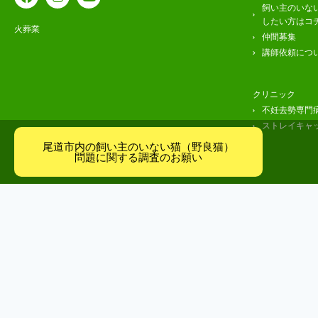
飼い主のいな
したい方はコ
火葬業
仲間募集
講師依頼につ
クリニック
不妊去勢専門
ストレイキャ
尾道市内の飼い主のいない猫（野良猫）
問題に関する調査のお願い
お問合せ
プラ
© 2023 