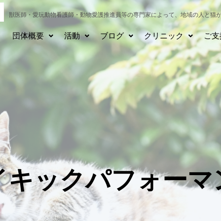
獣医師・愛玩動物看護師・動物愛護推進員等の専門家によって、
地域の人と猫
団体概要
活動
ブログ
クリニック
ご支
イキックパフォーマ