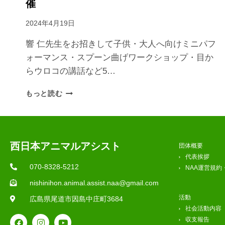
催
2024年4月19日
響 仁先生をお招きして子供・大人へ向けミニパフ
ォーマンス・スプーン曲げワークショップ・目か
らウロコの講話など5…
もっと読む
西日本アニマルアシスト
団体概要
代表挨拶
070-8328-5212
NAA運営規約
nishinihon.animal.assist.naa@gmail.com
活動
広島県尾道市因島中庄町3684
社会活動内容
収支報告