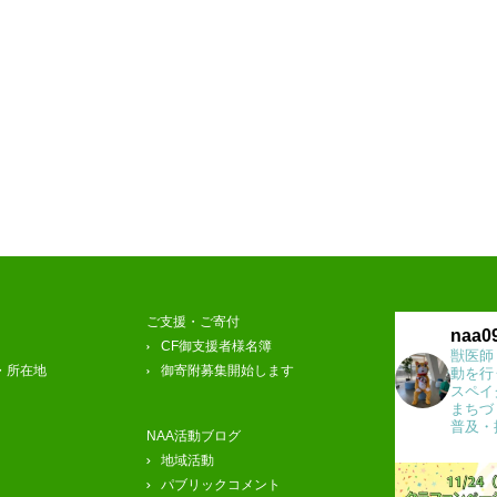
ご支援・ご寄付
naa0
CF御支援者様名簿
獣医師
・所在地
御寄附募集開始します
動を行
スペイ
まちづ
普及・
NAA活動ブログ
地域活動
パブリックコメント