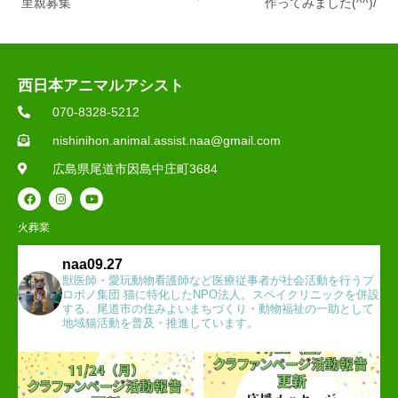
里親募集
作ってみました(^^)/
西日本アニマルアシスト
070-8328-5212
nishinihon.animal.assist.naa@gmail.com
広島県尾道市因島中庄町3684
火葬業
naa09.27
獣医師・愛玩動物看護師など医療従事者が社会活動を行うプ
ロボノ集団 猫に特化したNPO法人。スペイクリニックを併設
する。尾道市の住みよいまちづくり・動物福祉の一助として
地域猫活動を普及・推進しています。