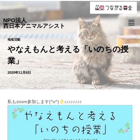
NPO法人
西日本アニマルアシスト
地域活動
やなえもんと考える「いのちの授
業」
2020年11月8日
私もzoom参加します(^o^)
♪♪♪♪♪♪♪♪