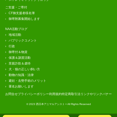
ご支援・ご寄付
CF御支援者様名簿
御寄附募集開始します
NAA活動ブログ
地域活動
パブリックコメント
行政
御寄付＆物資
保護＆譲渡活動
里親詐欺＆虐待
犬・猫の正しい飼い方
動物の知識・法律
避妊・去勢手術のメリット
署名お願いします
お問合せ
プライバシーポリシー
利用規約
特定商取引法
リンクやリンクバナー
© 2023 西日本アニマルアシスト • All Rights Reserved