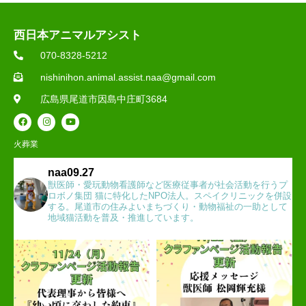
西日本アニマルアシスト
070-8328-5212
nishinihon.animal.assist.naa@gmail.com
広島県尾道市因島中庄町3684
火葬業
naa09.27
獣医師・愛玩動物看護師など医療従事者が社会活動を行うプ
ロボノ集団 猫に特化したNPO法人。スペイクリニックを併設
する。尾道市の住みよいまちづくり・動物福祉の一助として
地域猫活動を普及・推進しています。