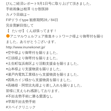
びんご経済レポート9月1日号に取り上げて頂きました。
手術画像は相澤 りか獣医師
カメラ目線は～
FIPドライtype 観察期間28／84日
完全寛解目指して
【⠀たいが】くん頑張ってます！
アニマルウェルフェア推進ネットワーク様より御寄付を賜り
ました。ありがとうございます。
http://www.inunekonet.jp/
◉空中様より御寄付を賜りました。
◉江頭様より御寄付を賜りました。
◉土生町塩浜南区より活動支援金を賜りました。
◉山本様より支援物資を賜りました。
◉瀬戸内電気工業様から支援物資を賜りました。
◉因島カイジ様から支援物資を賜りました。
◉高橋様・阿世比丸様より差し入れを賜りました。
皆様に支えられ感謝しております。
#不妊去勢手術に勝る愛護なし
#早期不妊去勢手術
#スペイクリニック