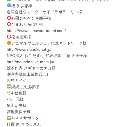
樫原 弘志様
合同会社ウォーターサイドラボラトリー様
有限会社ケンキ商事様
ひまわり探偵社様
https://www.himawari-tantei.com/
松本慶亮様
アニマルウェルフェア推進ネットワーク様
http://www.inunekonet.jp/
NPO法人 ねこだすけ 代表理事 工藤 久美子様
http://nekodasuke.main.jp/
絵本作家 スギヤマカナヨ様
瀬戸内電気工業株式会社
因島カイジ
継続ご支援者様
竹本信也様
小川 元様
亀山治夫様
宮地美保子様
ＮＡＡサポーター
俳優 東 ちづるさん