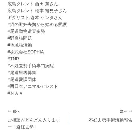
広島タレント 西田 篤さん
広島タレント 松本 裕見子さん
ギタリスト 森本 ケンタさん
#猫の避妊去勢から始める愛護
#尾道動物遺棄多発
#野良猫問題
#地域猫活動
#株式会社SOPHIA
#TNR
#不妊去勢手術専門病院
#尾道里親募集
#尾道愛護団体
#西日本アニマルアシスト
#ＮＡＡ
前へ
次へ
ご相談がどんどん入ります
不妊去勢手術活動報告
ー！避妊去勢！