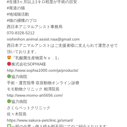
#生後3ヶ月以上1キロ程度が手術の目安
#尾道の猫
#地域猫活動
#猫の捕獲のプロ
西日本アニマルアシスト事務局
070-8328-5212
nishinihon.animal.assist.naa@gmail.com
西日本アニマルアシストはご支援者様に支えられて運営させて
頂いております。
『乳酸菌生産物質Ｎｏ．1』
株式会社SOPHIA様
http://www.sophia1000.com/ja/products/
協力病院
手術・運営指導 収容動物オンライン診療
モモ動物クリニック 相澤院長
http://www.momo-ah5656.com/
協力病院
さくらペットクリニック
佐々木院長
https://www.sakura-petclinic.jp/smart/
一部の企業・個人様を順不同にてのご紹介となります。